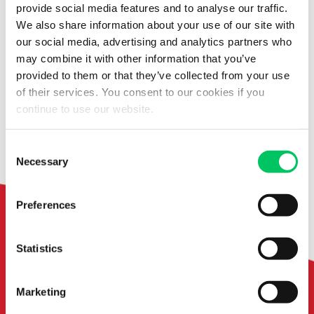
provide social media features and to analyse our traffic.
Dédouanements pour
We also share information about your use of our site with
our social media, advertising and analytics partners who
les entreprises Suisse–
may combine it with other information that you’ve
UE sans stress !
provided to them or that they’ve collected from your use
of their services. You consent to our cookies if you
continue to use our website.
Du remplissage des documents jusqu’au
dédouanement avec déclaration en
Consent
douane.
Necessary
Selection
Preferences
Statistics
Je suis
là pour vous !
Marketing