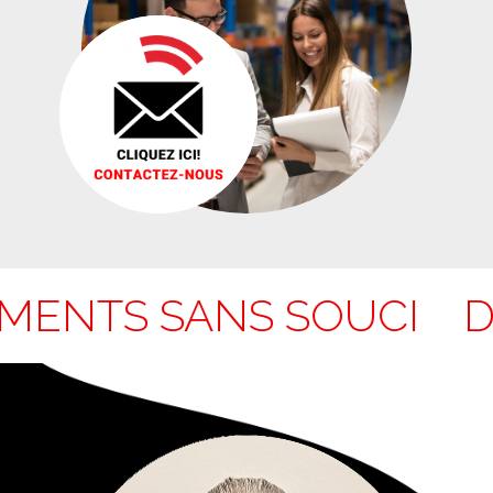
NTS SANS SOUCI
DÉ