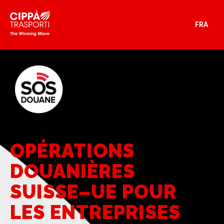
FRA
OPÉRATIONS
DOUANIÈRES
SUISSE–UE POUR
LES ENTREPRISES