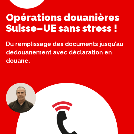
Opérations douanières
Suisse–UE sans stress !
Du remplissage des documents jusqu’au
dédouanement avec déclaration en
douane.